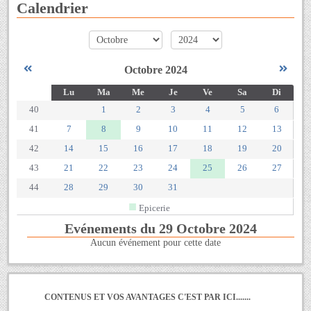
Calendrier
mois
année
Octobre 2024
Se
Lu
Ma
Me
Je
Ve
Sa
Di
40
1
2
3
4
5
6
41
7
8
9
10
11
12
13
42
14
15
16
17
18
19
20
43
21
22
23
24
25
26
27
44
28
29
30
31
■
Epicerie
Evénements du 29 Octobre 2024
Aucun événement pour cette date
CONTENUS ET VOS AVANTAGES C'EST PAR ICI.......