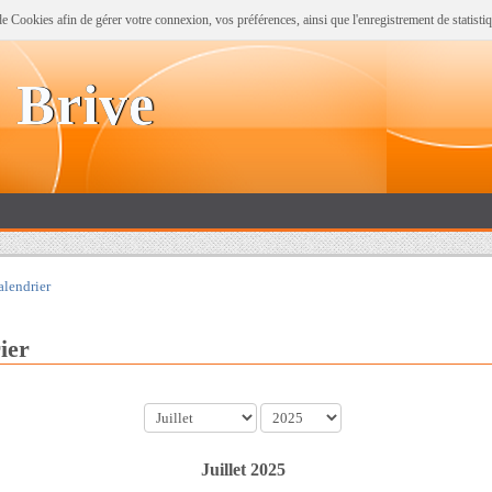
n de Cookies afin de gérer votre connexion, vos préférences, ainsi que l'enregistrement de statist
 Brive
alendrier
ier
mois
année
Juillet 2025