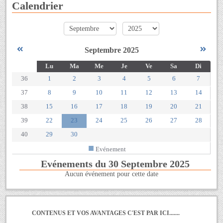
Calendrier
mois
année
Septembre 2025
Se
Lu
Ma
Me
Je
Ve
Sa
Di
36
1
2
3
4
5
6
7
37
8
9
10
11
12
13
14
38
15
16
17
18
19
20
21
39
22
23
24
25
26
27
28
40
29
30
■
Evénement
Evénements du 30 Septembre 2025
Aucun événement pour cette date
CONTENUS ET VOS AVANTAGES C'EST PAR ICI.......